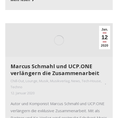
Jan.
12
2020
Marcus Schmahl und UCP.ONE
verlängern die Zusammenarbeit
Chill-Out
,
Lounge
,
Musik
,
Musikverlag
,
News
,
Tech-House
,
Techno
12. Januar 2020
Autor und Komponist Marcus Schmahl und UCP.ONE
verlängern die exklusive Zusammenarbeit. Mit als
Partner und Ko-Verlag wird erstmalig Schubert Music