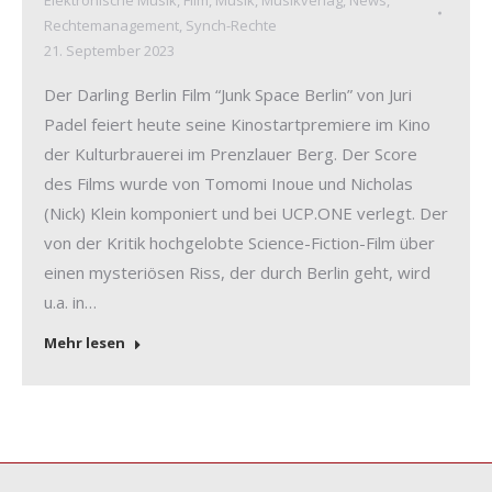
Elektronische Musik
,
Film
,
Musik
,
Musikverlag
,
News
,
Rechtemanagement
,
Synch-Rechte
21. September 2023
Der Darling Berlin Film “Junk Space Berlin” von Juri
Padel feiert heute seine Kinostartpremiere im Kino
der Kulturbrauerei im Prenzlauer Berg. Der Score
des Films wurde von Tomomi Inoue und Nicholas
(Nick) Klein komponiert und bei UCP.ONE verlegt. Der
von der Kritik hochgelobte Science-Fiction-Film über
einen mysteriösen Riss, der durch Berlin geht, wird
u.a. in…
Mehr lesen