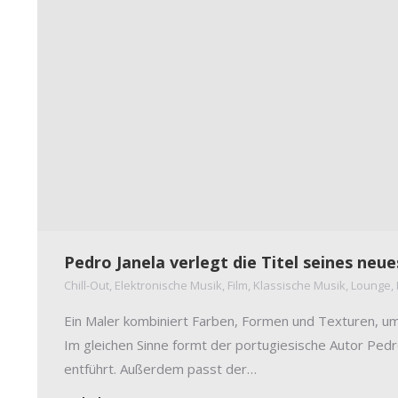
Pedro Janela verlegt die Titel seines ne
Chill-Out
,
Elektronische Musik
,
Film
,
Klassische Musik
,
Lounge
,
Ein Maler kombiniert Farben, Formen und Texturen, um I
Im gleichen Sinne formt der portugiesische Autor Pedr
entführt. Außerdem passt der…