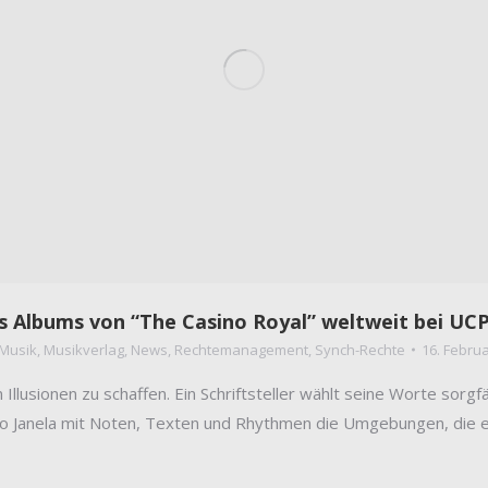
ues Albums von “The Casino Royal” weltweit bei U
Musik
,
Musikverlag
,
News
,
Rechtemanagement
,
Synch-Rechte
16. Febru
llusionen zu schaffen. Ein Schriftsteller wählt seine Worte sorgf
o Janela mit Noten, Texten und Rhythmen die Umgebungen, die er s