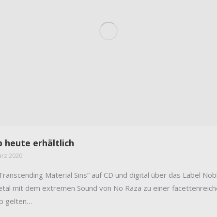
 heute erhältlich
ärz 2020
nscending Material Sins” auf CD und digital über das Label Nobl
 Metal mit dem extremen Sound von No Raza zu einer facettenrei
p gelten…