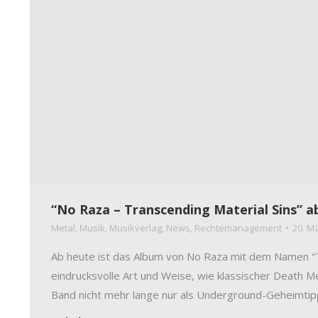
“No Raza – Transcending Material Sins” ab
Metal
,
Musik
,
Musikverlag
,
News
,
Rechtemanagement
20. M
Ab heute ist das Album von No Raza mit dem Namen “Tra
eindrucksvolle Art und Weise, wie klassischer Death
Band nicht mehr lange nur als Underground-Geheimtip